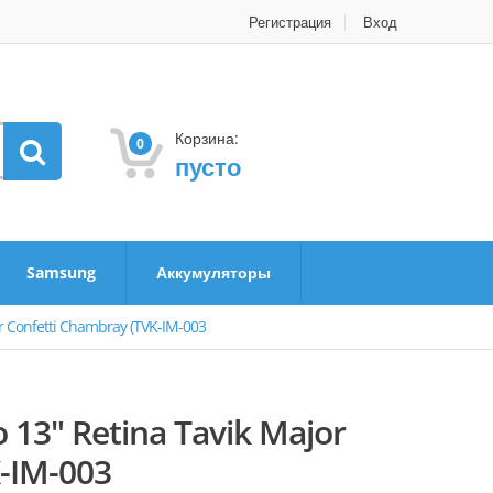
Регистрация
Вход
Корзина:
0
пусто
Samsung
Аккумуляторы
r Confetti Chambray (TVK-IM-003
13" Retina Tavik Major
 (TVK-IM-003
Фото Чехол для MacBook Pro 13" Retina Tavik Major Confetti Chambray (
-IM-003