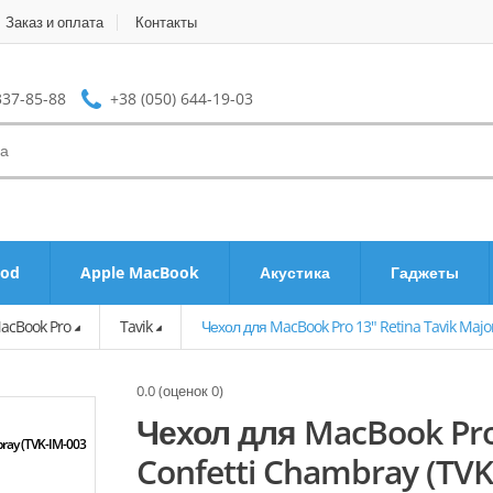
Заказ и оплата
Контакты
337-85-88
+38 (050) 644-19-03
Pod
Apple MacBook
Акустика
Гаджеты
acBook Pro
Tavik
Чехол для MacBook Pro 13" Retina Tavik Majo
0.0
(оценок
0
)
Чехол для MacBook Pro 
ray (TVK-IM-003
Фото Чехол для MacBook Pro 13" Retina Tavik Major Confetti Chambray
Confetti Chambray (TVK