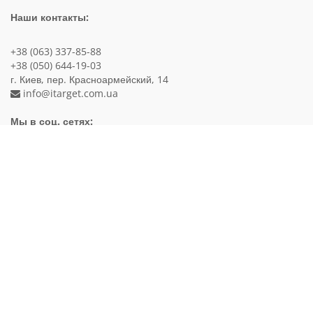
Наши контакты:
+38 (063) 337-85-88
+38 (050) 644-19-03
г. Киев, пер. Красноармейский, 14
info@itarget.com.ua
Мы в соц. сетях:
Категории
Apple iPad
Apple iPhone
Apple iPod
Apple MacBook
Акустика