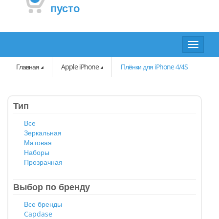
пусто
Toggle
navigat
Главная
Apple iPhone
Плёнки для iPhone 4/4S
Тип
Все
Зеркальная
Матовая
Наборы
Прозрачная
Выбор по бренду
Все бренды
Capdase