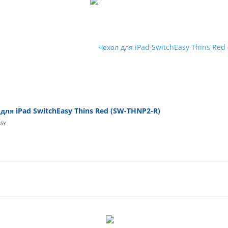
для iPad SwitchEasy Thins Red (SW-THNP2-R)
ASY