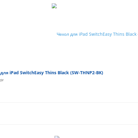
для iPad SwitchEasy Thins Black (SW-THNP2-BK)
ASY