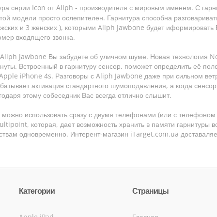
ура серии Icon от Aliph - производителя с мировым именем. С га
этой модели просто ослепителен. Гарнитура способна разговариват
ужских и 3 женских ), которыми Aliph Jawbone будет иформировать 
омер входящего звонка.
 Aliph Jawbone Вы забудете об уличном шуме. Новая технология No
нуты. Встроенный в гарнитуру сенсор, поможет определить её пол
Apple iPhone 4s. Разговоры с Aliph Jawbone даже при сильном ветр
абатывает активация стандартного шумоподавления, а когда сенсор
годаря этому собеседник Вас всегда отлично слышит.
у можно использовать сразу с двумя телефонами (или с телефоном
ltipoint, которая, дает возможность хранить в памяти гарнитуры 
йствам одновременно. Интерент-магазин iTarget.com.ua доставаляе
Категории
Страницы
Apple iPad
Главная