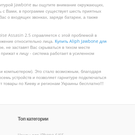
рнитурой Jawbone вы ощутите внимание окружающих,
ь с Вами, в программе существует шесть приятных
Вас о входящих звонках, заряде батареи, а также
ise Assasin 2.5 справляется с этой проблемой в
ожение относительно лица.
Купить Aliph Jawbone для
е, не заставят Вас скрываться в тихом месте
 прижат к лицу - система работает в усиленном
 и компьютером). Это стало возможным, благодаря
восемь устройств и позволяет гарнитуре подключаться
т товары по Киеву и регионам Украины бесплатно!!!
Топ категории
Чехлы для iPhone 6/6S