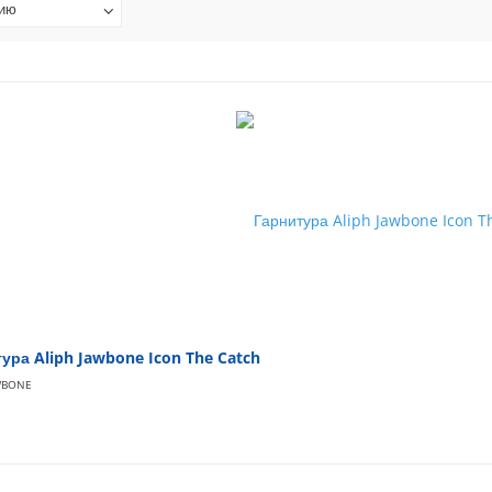
нию
ура Aliph Jawbone Icon The Catch
WBONE