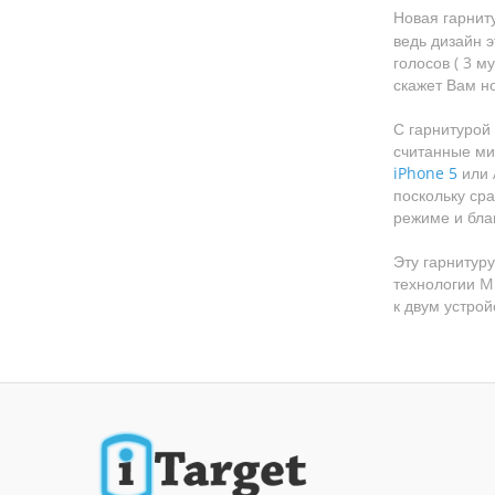
Новая гарнит
ведь дизайн 
голосов ( 3 м
скажет Вам н
С гарнитурой
считанные ми
iPhone 5
или 
поскольку ср
режиме и бла
Эту гарнитур
технологии Mu
к двум устро