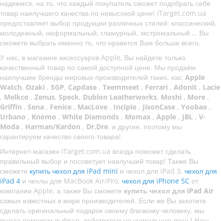
надеемся, на то, что каждый покупатель сможет подобрать себе
товар наилучшего качества по невысокой цене! iTarget.com.ua
предоставляет выбор продукции различных стилей: классический,
молодежный, неформальный, гламурный, экстремальный … Вы
сможете выбрать именно то, что нравится Вам больше всего.
У нас, в магазине аксессуаров Apple, Вы найдете только
качественный товар по самой доступной цене. Мы продаём
наилучшие бренды мировых производителей таких, как:
Apple
Watch
,
Ozaki
,
SGP
,
Capdase
,
Teemmeet
,
Ferrari
,
Adonit
,
Lacie
,
Melkco
,
Zenus
,
Speck
,
Dublon Leatherworks
,
Moshi
,
More
,
Griffin
,
Sena
,
Fenice
,
MacLove
,
Incipio
,
JisonCase
,
Yoobao
,
Urbano
,
Knomo
,
White Diamonds
,
Momax
,
Apple
,
JBL
,
V-
Moda
,
Harman/Kardon
,
Dr.Dre
. и другие, поэтому мы
гарантируем качество своего товара!
Интернет-магазин iTarget.com.ua всегда поможет сделать
правильный выбор и посоветует наилучший товар! Также Вы
сможете
купить чехол для iPad mini
и чехол для iPad 3,
чехол для
iPad 4
и чехлы для MacBook Air/Pro,
чехол для iPhone 5C
от
компании Apple, а также Вы сможете
купить чехол для iPad Air
самых известных в мире производителей. Если же Вы захотите
сделать оригинальный подарок своему близкому человеку, мы
всегда поможем выбрать действительно уникальную вещь! Наш