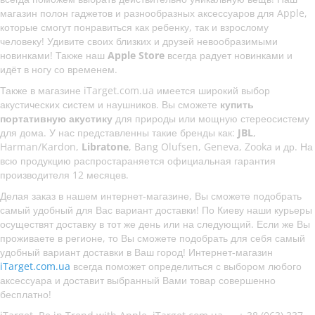
магазин полон гаджетов и разнообразных аксессуаров для Apple,
которые смогут понравиться как ребенку, так и взрослому
человеку! Удивите своих близких и друзей невообразимыми
новинками! Также наш
Apple Store
всегда радует новинками и
идёт в ногу со временем.
Также в магазине iTarget.com.ua имеется широкий выбор
акустических систем и наушников. Вы сможете
купить
портативную акустику
для природы или мощную стереосистему
для дома. У нас представленны такие бренды как:
JBL
,
Harman/Kardon,
Libratone
, Bang Olufsen, Geneva, Zooka и др. На
всю продукцию распростараняется официальная гарантия
производителя 12 месяцев.
Делая заказ в нашем интернет-магазине, Вы сможете подобрать
самый удобный для Вас вариант доставки! По Киеву наши курьеры
осуществят доставку в тот же день или на следующий. Если же Вы
проживаете в регионе, то Вы сможете подобрать для себя самый
удобный вариант доставки в Ваш город! Интернет-магазин
iTarget.com.ua
всегда поможет определиться с выбором любого
аксессуара и доставит выбранный Вами товар совершенно
бесплатно!