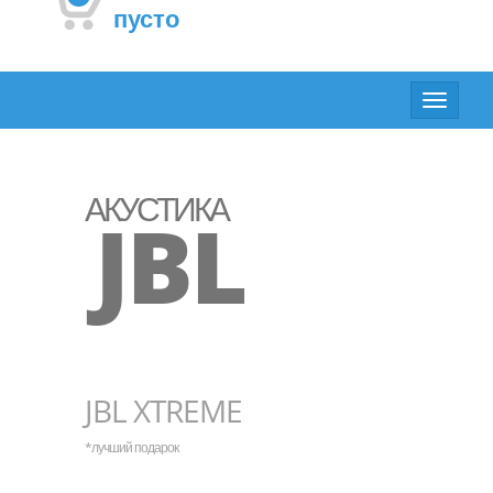
пусто
Toggle
navigat
АКУСТИКА
JBL
JBL XTREME
*лучший подарок