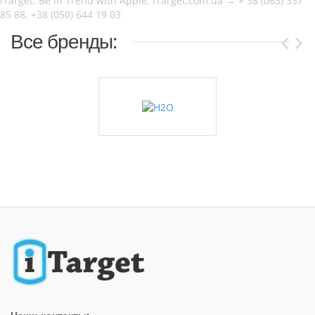
iTarget. Be in Trend with Apple. iTarget.com.ua → + 38 (063) 337
85 88, +38 (050) 644 19 03
Все бренды: