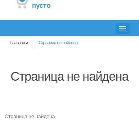
пусто
Toggle
navigat
Главная
Страница не найдена
Страница не найдена
Страница не найдена