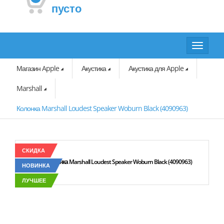
пусто
Toggle
navigat
Магазин Apple
Акустика
Акустика для Apple
Marshall
Колонка Marshall Loudest Speaker Woburn Black (4090963)
СКИДКА
Фото Колонка Marshall Loudest Speaker Woburn Black (4090963)
НОВИНКА
ЛУЧШЕЕ