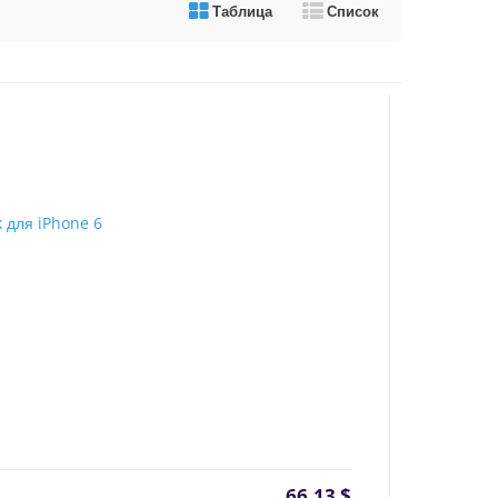
Таблица
Список
66,13
$