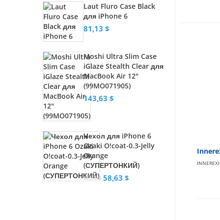
Laut Fluro Case Black
для iPhone 6
81,13 $
Moshi Ultra Slim Case
iGlaze Stealth Clear для
MacBook Air 12"
(99MO071905)
143,63 $
Чехол для iPhone 6
Ozaki O!coat-0.3-Jelly
Innere
Orange
INNEREXI
(СУПЕРТОНКИЙ)
58,63 $
62,38 $