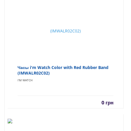
Часы i'm Watch Color with Red Rubber Band
(IMWALR02C02)
I'M WATCH
0
грн