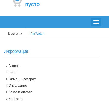
пусто
Toggle
navigat
Главная
i'm Watch
Информация
Главная
Блог
Обмен и возврат
О магазине
Заказ и оплата
Контакты