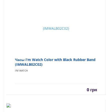
Часы i'm Watch Color with Black Rubber Band
(IMWALB02C02)
I'M WATCH
0
грн