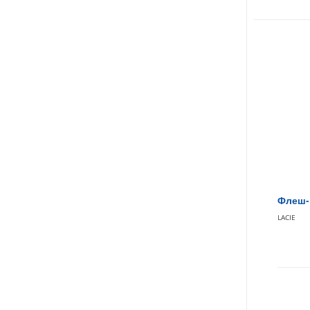
Флеш-н
LACIE