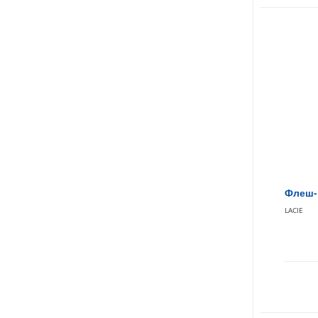
Флеш-н
LACIE