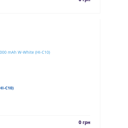
HI-C10)
0
грн