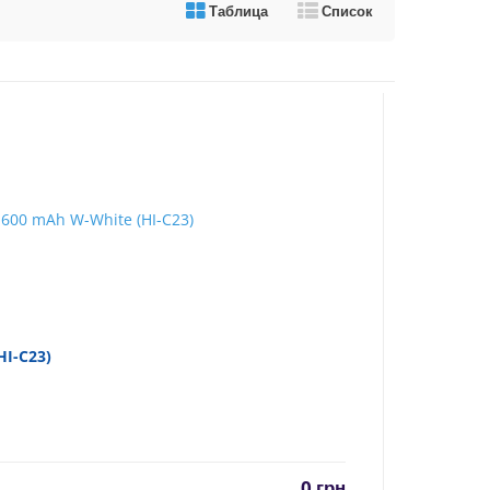
Таблица
Список
HI-C23)
0
грн