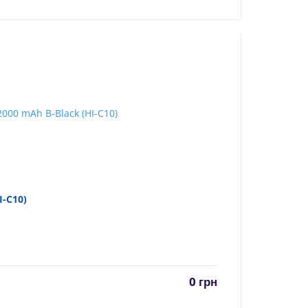
I-C10)
0
грн