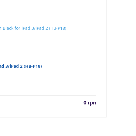
d 3/iPad 2 (HB-P18)
0
грн