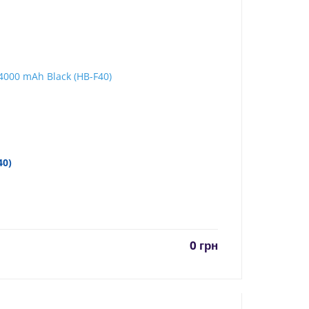
40)
0
грн