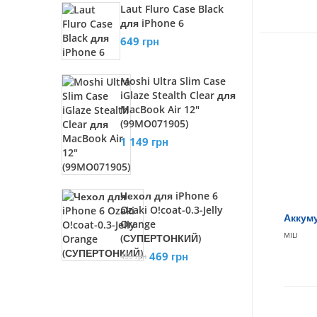
Laut Fluro Case Black
для iPhone 6
649 грн
Moshi Ultra Slim Case
iGlaze Stealth Clear для
MacBook Air 12"
(99MO071905)
1 149 грн
Чехол для iPhone 6
Ozaki O!coat-0.3-Jelly
Аккуму
Orange
MILI
(СУПЕРТОНКИЙ)
469 грн
499 грн