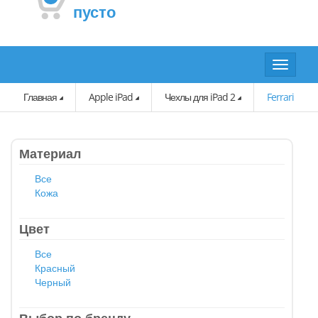
пусто
Toggle
navigat
Главная
Apple iPad
Чехлы для iPad 2
Ferrari
Материал
Все
Кожа
Цвет
Все
Красный
Черный