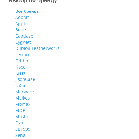
Выбор по бренду
Все бренды
Adonit
Apple
Be.ez
Capdase
Cygnett
Dublon Leatherworks
Ferrari
Griffin
Hoco
iBest
JisonCase
LaCie
Marware
Melkco
Momax
MORE
Moshi
Ozaki
SB1995
Sena