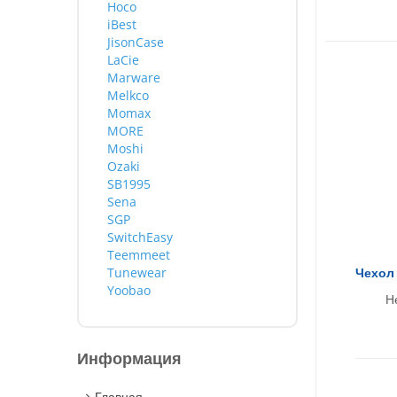
Hoco
iBest
JisonCase
LaCie
Marware
Melkco
Momax
MORE
Moshi
Ozaki
SB1995
Sena
SGP
SwitchEasy
Teemmeet
Tunewear
Чехол 
Yoobao
Н
Информация
Главная