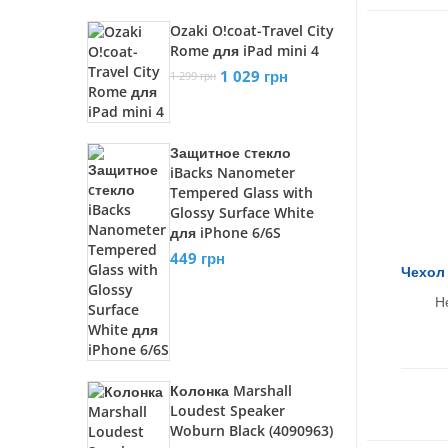
Ozaki O!coat-Travel City
Rome для iPad mini 4
1 029 грн
1 299 грн
Защитное cтекло
iBacks Nanometer
Tempered Glass with
Glossy Surface White
для iPhone 6/6S
449 грн
Чехол 
Н
Колонка Marshall
Loudest Speaker
Woburn Black (4090963)