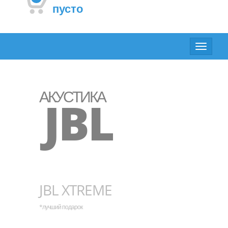
пусто
Toggle
navigat
АКУСТИКА
JBL
JBL XTREME
*лучший подарок