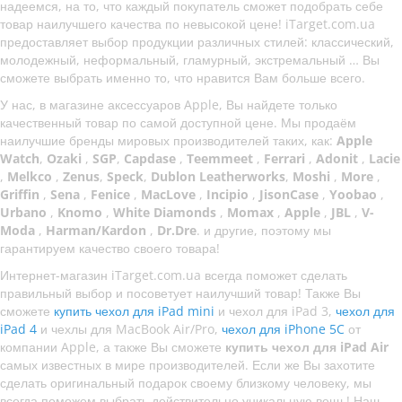
надеемся, на то, что каждый покупатель сможет подобрать себе
товар наилучшего качества по невысокой цене! iTarget.com.ua
предоставляет выбор продукции различных стилей: классический,
молодежный, неформальный, гламурный, экстремальный … Вы
сможете выбрать именно то, что нравится Вам больше всего.
У нас, в магазине аксессуаров Apple, Вы найдете только
качественный товар по самой доступной цене. Мы продаём
наилучшие бренды мировых производителей таких, как:
Apple
Watch
,
Ozaki
,
SGP
,
Capdase
,
Teemmeet
,
Ferrari
,
Adonit
,
Lacie
,
Melkco
,
Zenus
,
Speck
,
Dublon Leatherworks
,
Moshi
,
More
,
Griffin
,
Sena
,
Fenice
,
MacLove
,
Incipio
,
JisonCase
,
Yoobao
,
Urbano
,
Knomo
,
White Diamonds
,
Momax
,
Apple
,
JBL
,
V-
Moda
,
Harman/Kardon
,
Dr.Dre
. и другие, поэтому мы
гарантируем качество своего товара!
Интернет-магазин iTarget.com.ua всегда поможет сделать
правильный выбор и посоветует наилучший товар! Также Вы
сможете
купить чехол для iPad mini
и чехол для iPad 3,
чехол для
iPad 4
и чехлы для MacBook Air/Pro,
чехол для iPhone 5C
от
компании Apple, а также Вы сможете
купить чехол для iPad Air
самых известных в мире производителей. Если же Вы захотите
сделать оригинальный подарок своему близкому человеку, мы
всегда поможем выбрать действительно уникальную вещь! Наш