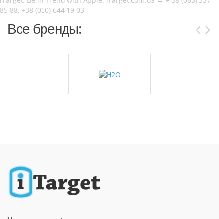
iTarget. Be in Trend with Apple. iTarget.com.ua → + 38 (063) 337
85 88, +38 (050) 644 19 03
Все бренды: