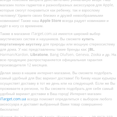
магазин полон гаджетов и разнообразных аксессуаров для Apple,
которые смогут понравиться как ребенку, так и взрослому
человеку! Удивите своих близких и друзей невообразимыми
новинками! Также наш
Apple Store
всегда радует новинками и
идёт в ногу со временем.
Также в магазине iTarget.com.ua имеется широкий выбор
акустических систем и наушников. Вы сможете
купить
портативную акустику
для природы или мощную стереосистему
для дома. У нас представленны такие бренды как:
JBL
,
Harman/Kardon,
Libratone
, Bang Olufsen, Geneva, Zooka и др. На
всю продукцию распростараняется официальная гарантия
производителя 12 месяцев.
Делая заказ в нашем интернет-магазине, Вы сможете подобрать
самый удобный для Вас вариант доставки! По Киеву наши курьеры
осуществят доставку в тот же день или на следующий. Если же Вы
проживаете в регионе, то Вы сможете подобрать для себя самый
удобный вариант доставки в Ваш город! Интернет-магазин
iTarget.com.ua
всегда поможет определиться с выбором любого
аксессуара и доставит выбранный Вами товар совершенно
бесплатно!